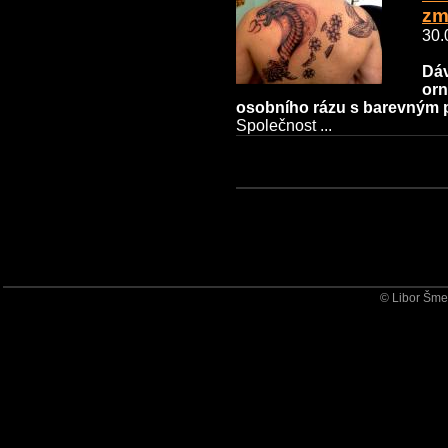
zm
30.
Dáv
orn
osobního rázu s barevným 
Společnost ...
© Libor Šmeh