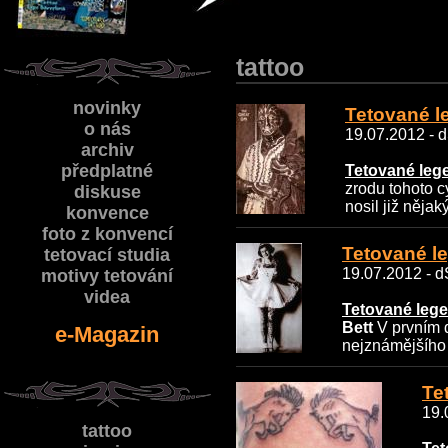
tattoo
novinky
Tetované le
o nás
19.07.2012 - d
archiv
předplatné
Tetované lege
zrodu tohoto c
diskuse
nosil již nějak
konvence
foto z konvencí
Tetované le
tetovací studia
19.07.2012 - dS
motivy tetování
videa
Tetované legen
Bett
V prvním d
e-Magazin
nejznámějšího 
Te
19.
tattoo