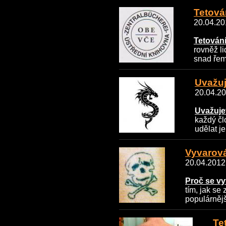
Tetován
20.04.201
Tetování
rovněž l
snad řeme
Uvažuj
20.04.20
Uvažuje
každý čl
udělat je
Vyvarová
20.04.2012 
Proč se vy
tím, jak se
populárnější
Te