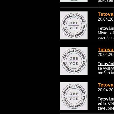
pokusem,
...
Tetovan
20.04.201
Tetování 
Místa, kd
věznice a
Tetovan
20.04.201
Tetování 
se vyskyt
možno tvr
Tetovan
20.04.201
Tetování
vůle.
Větš
zevrubněj