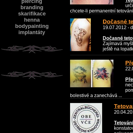
Tet
piercing
urč
branding
chcete-li permanentní tetování,
skarifikace
henna
Dočasné te
bodypainting
19.07.2012 - d
implantáty
Dočasné teto
Zajímavá myšl
ještě na lopat
Př
22.
Pře
nec
pom
bolestivé a zanechává ...
Tetovan
20.04.201
Tetování 
konstatov