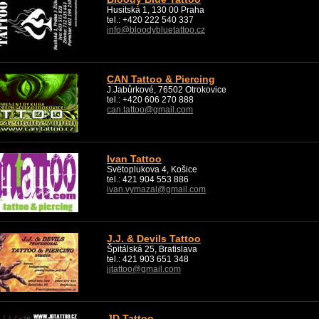
Husitská 1, 130 00 Praha
tel.: +420 222 540 337
info@bloodybluetattoo.cz
CAN Tattoo & Piercing
J.Jabůrkové, 76502 Otrokovice
tel.: +420 606 270 888
can.tattoo@gmail.com
Ivan Tattoo
Svëtoplukova 4, Košice
tel.: 421 904 553 886
ivan.vymazal@gmail.com
J.J. & Devils Tattoo
Špitálská 25, Bratislava
tel.: 421 903 651 348
jjtattoo@gmail.com
JD Tattoo