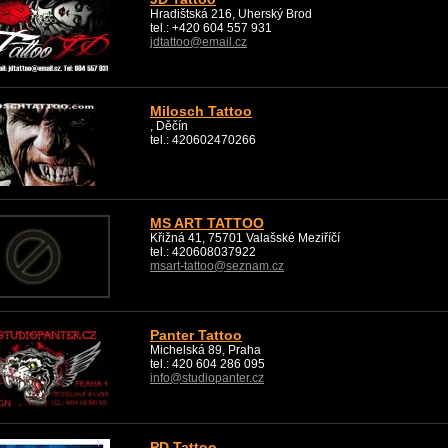
Hradištská 216, Uherský Brod
tel.: +420 604 557 931
jdtattoo@email.cz
Milosch Tattoo
, Děčín
tel.: 420602470266
MS ART TATTOO
Křižná 41, 75701 Valašské Meziříčí
tel.: 420608037922
msart-tattoo@seznam.cz
Panter Tattoo
Michelská 89, Praha
tel.: 420 604 286 095
info@studiopanter.cz
PD Tattoo