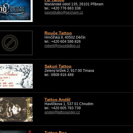
Mariánské údolí 135, 26101 Příbram
tel.: +420 776 663 338
pavoldutko@seznam.cz
Rouče Tattoo
Hrnčířská 8, 40502 Děčín
tel.: +420 604 586 826
robert@roucetattoo.cz
Sakuri Tattoo
Zelený krížek 2, 917 00 Trnava
tel.: 0908 916 489
Tattoo Anděl
Havlíčkova 1, 537 01 Chrudim
tel.: +420 605 783 739
andel@tattooandel.cz
Tattoo Boa