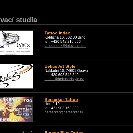
ovací studia
Tattoo Index
Kobližná 16, 602 00 Brno
tel.: +420 542 216 566
tattooindex@tetovani.com
Bekus Art Style
Nákladní 18, 74601 Opava
tel.: 420 603 548 849
bekus@bekusartstyle.cz
Berserker Tattoo
Horná 10,
tel.: 421 903 163 339
berserker@berserker.sk
Bloody Blue Tattoo