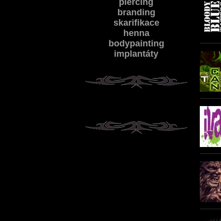
piercing
branding
skarifikace
henna
bodypainting
implantáty