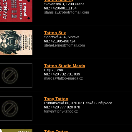
Slovenská 3, 1200 Praha
tel.: +420608111154
stanislav.krobot@gmail.com
Tattoo Stix
Športová 434, Šintava
tel.: 421905498724
stehel.ernest@gmail.com
Tattoo Studio Marda
Cejl 7, Brno
tel.: +420 732 731 039
marda@tattoo-marda.cz
Tony Tattoo
Rudolfovská 60, 370 02 České Budějovice
tel.: +420 777 020 078
tonyjr@tony-tattoo.cz
Tribo Tattoo