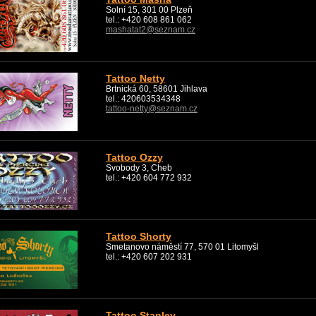
Solní 15, 301 00 Plzeň
tel.: +420 608 861 062
mashatat2@seznam.cz
Tattoo Netty
Brtnická 60, 58601 Jihlava
tel.: 420603534348
tattoo-netty@seznam.cz
Tattoo Ozzy
Svobody 3, Cheb
tel.: +420 604 772 932
Tattoo Shorty
Smetanovo náměstí 77, 570 01 Litomyšl
tel.: +420 607 202 931
Tattoo Stanley