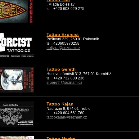
, Mladá Boleslav
tel.: +420 603 929 275
Tattoo Exorcist
Poštovní 239, 269 01 Rakovník
tel.: 420605970258
netty.ra@seznam.cz
Tattoo Gereth
Husovo náměstí 313, 767 01 Kroměříž
tel.: +420 732 830 236
elgereth@seznam.cz
Tattoo Kajan
Nádražní 9, 674 01 Třebíč
tel.: +420 604 561 760
tattookajan@seznam.cz
Tattoo Masha